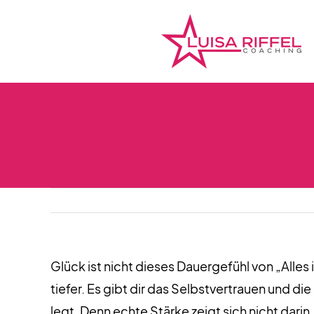
Zum
Inhalt
springen
Glück ist nicht dieses Dauergefühl von „Alles 
tiefer. Es gibt dir das Selbstvertrauen und d
legt. Denn echte Stärke zeigt sich nicht dari