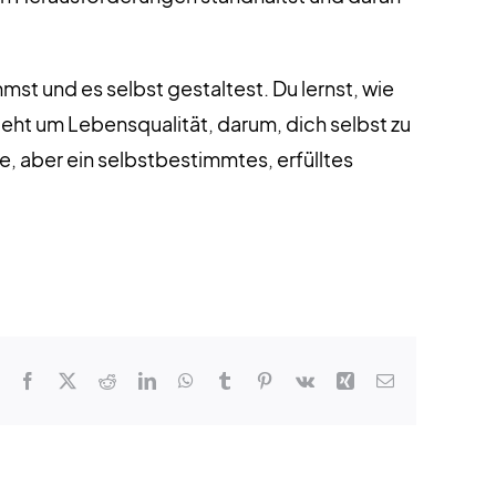
t und es selbst gestaltest. Du lernst, wie
geht um Lebensqualität, darum, dich selbst zu
e, aber ein selbstbestimmtes, erfülltes
Facebook
X
Reddit
LinkedIn
WhatsApp
Tumblr
Pinterest
Vk
Xing
E-
Mail