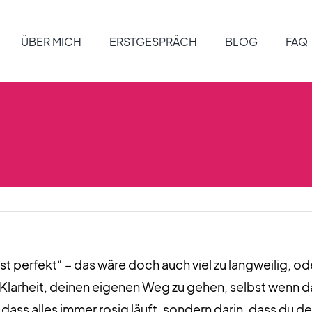
ÜBER MICH
ERSTGESPRÄCH
BLOG
FAQ
ist perfekt“ – das wäre doch auch viel zu langweilig, od
ie Klarheit, deinen eigenen Weg zu gehen, selbst wenn d
n, dass alles immer rosig läuft, sondern darin, dass du