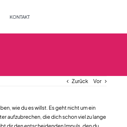
KONTAKT
Zurück
Vor
en, wie du es willst. Es geht nicht um ein
r aufzubrechen, die dich schon viel zu lange
d gibt dir den entscheidenden Impuls, den du