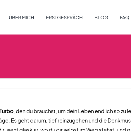
ÜBER MICH
ERSTGESPRÄCH
BLOG
FAQ
 Turbo
, den du brauchst, um dein Leben endlich so zu leb
ge. Es geht darum, tief reinzugehen und die Denkmuste
dir, sieht glasklar, wo du dir selbst im Weg stehst, un