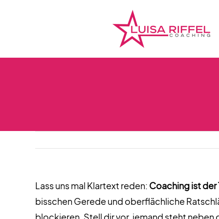
Zum
Inhalt
springen
Lass uns mal Klartext reden:
Coaching ist der
bisschen Gerede und oberflächliche Ratschlä
blockieren. Stell dir vor, jemand steht neben 